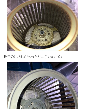
長年の油汚れがべったり…(´；ω；`)ｳｯ…