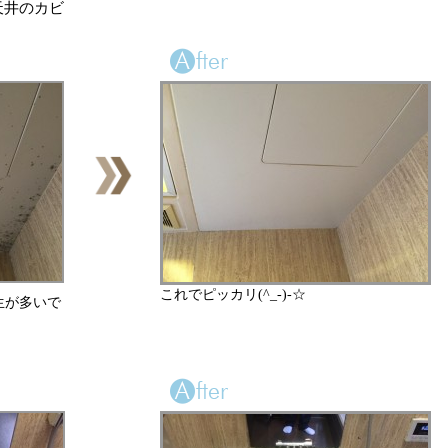
天井のカビ
これでピッカリ(^_-)-☆
生が多いで