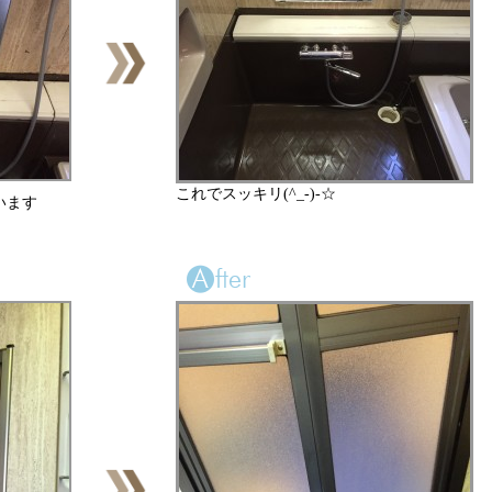
これでスッキリ(^_-)-☆
います