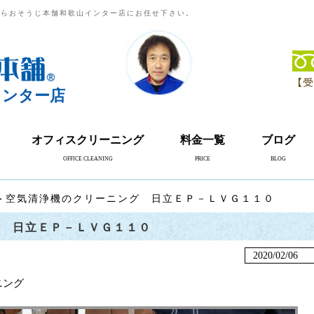
ならおそうじ本舗和歌山インター店にお任せ下さい。
【受
インター店
オフィスクリーニング
料金一覧
ブログ
OFFICE CLEANING
PRICE
BLOG
＞空気清浄機のクリーニング 日立ＥＰ－ＬＶＧ１１０
グ 日立ＥＰ－ＬＶＧ１１０
2020/02/06
ニング