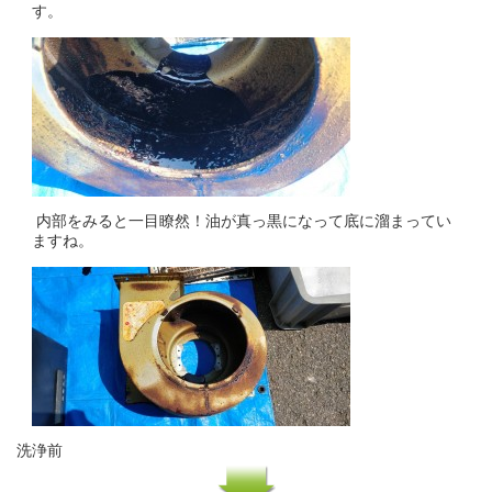
す。
内部をみると一目瞭然！油が真っ黒になって底に溜まってい
ますね。
洗浄前