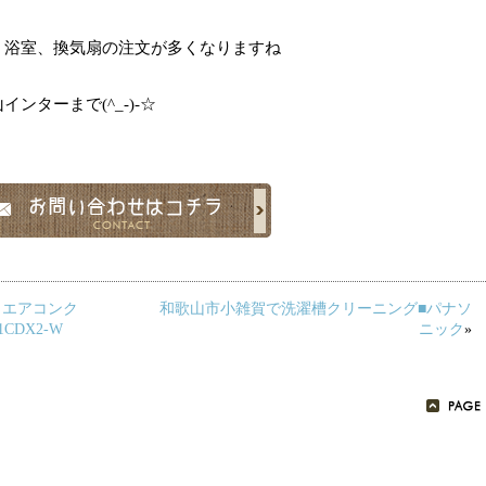
、浴室、換気扇の注文が多くなりますね
ンターまで(^_-)-☆
きエアコンク
和歌山市小雑賀で洗濯槽クリーニング■パナソ
CDX2-W
ニック
»