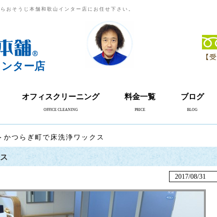
ならおそうじ本舗和歌山インター店にお任せ下さい。
【受
インター店
オフィスクリーニング
料金一覧
ブログ
OFFICE CLEANING
PRICE
BLOG
＞かつらぎ町で床洗浄ワックス
ス
2017/08/31